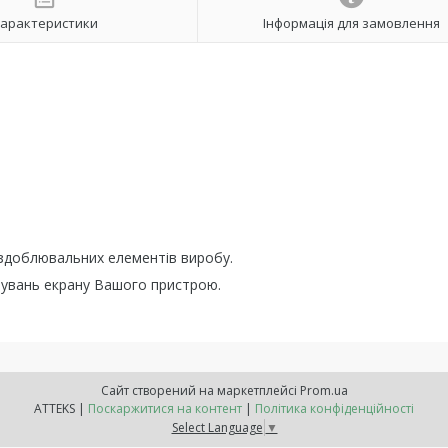
арактеристики
Інформація для замовлення
оздоблювальних елементів виробу.
штувань екрану Вашого пристрою.
Сайт створений на маркетплейсі
Prom.ua
ATTEKS |
Поскаржитися на контент
|
Політика конфіденційності
Select Language
▼