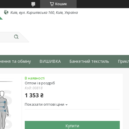
Кошик
Київ, вул. Кирилівська 160, Київ, Україна
нення та обміну
ВИШИВКА
Банкетний текстиль
Прикл
В наявності
Оптом і в роздріб
Код:
00818
1 353 ₴
Показати оптові ціни
Купити