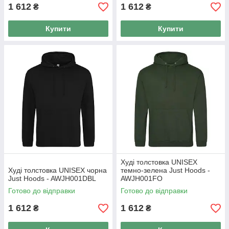
1 612
1 612
₴
₴
Купити
Купити
Худі толстовка UNISEX
Худі толстовка UNISEX чорна
темно-зелена Just Hoods -
Just Hoods - AWJH001DBL
AWJH001FO
Готово до відправки
Готово до відправки
1 612
1 612
₴
₴