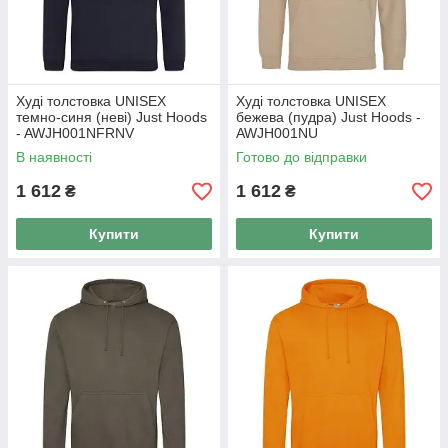
Худі толстовка UNISEX
Худі толстовка UNISEX
темно-синя (неві) Just Hoods
бежева (пудра) Just Hoods -
- AWJH001NFRNV
AWJH001NU
В наявності
Готово до відправки
1 612
1 612
₴
₴
Купити
Купити