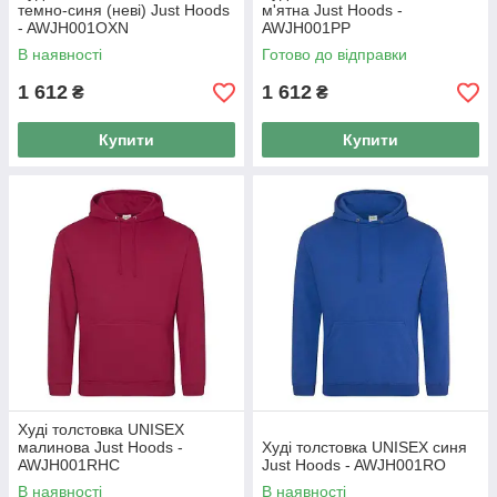
темно-синя (неві) Just Hoods
м'ятна Just Hoods -
- AWJH001OXN
AWJH001PP
В наявності
Готово до відправки
1 612
1 612
₴
₴
Купити
Купити
Худі толстовка UNISEX
малинова Just Hoods -
Худі толстовка UNISEX синя
AWJH001RHC
Just Hoods - AWJH001RO
В наявності
В наявності