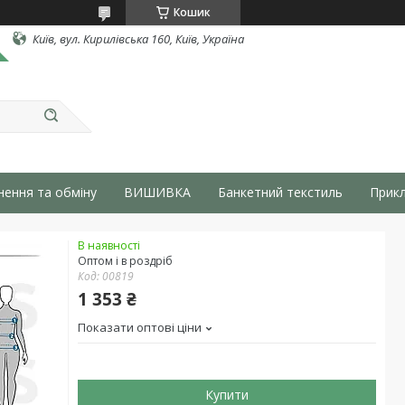
Кошик
Київ, вул. Кирилівська 160, Київ, Україна
нення та обміну
ВИШИВКА
Банкетний текстиль
Прикл
В наявності
Оптом і в роздріб
Код:
00819
1 353 ₴
Показати оптові ціни
Купити