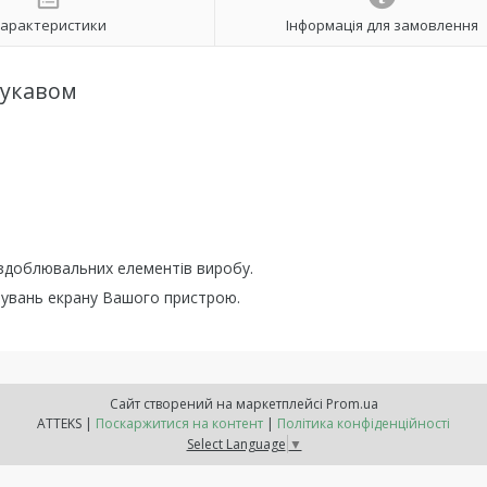
арактеристики
Інформація для замовлення
рукавом
оздоблювальних елементів виробу.
штувань екрану Вашого пристрою.
Сайт створений на маркетплейсі
Prom.ua
ATTEKS |
Поскаржитися на контент
|
Політика конфіденційності
Select Language
▼