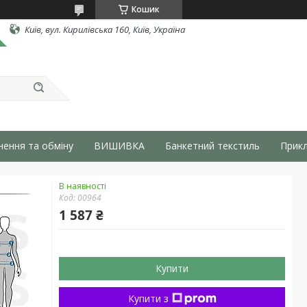
Кошик
Київ, вул. Кирилівська 160, Київ, Україна
нення та обміну
ВИШИВКА
Банкетний текстиль
Прикл
В наявності
Код:
00964
1 587 ₴
Купити
Купити з