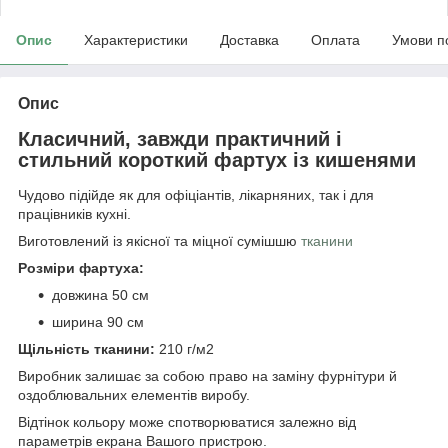
Опис
Характеристики
Доставка
Оплата
Умови п
Опис
Класичний, завжди практичний і
стильний короткий фартух із кишенями
Чудово підійде як для офіціантів, лікарняних, так і для
працівників кухні.
Виготовлений із якісної та міцної сумішшю
тканини
Розміри фартуха:
довжина 50 см
ширина 90 см
Щільність тканини:
210 г/м2
Виробник залишає за собою право на заміну фурнітури й
оздоблювальних елементів виробу.
Відтінок кольору може спотворюватися залежно від
параметрів екрана Вашого пристрою.