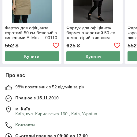
Фартух для офіціанта
Фартух для офіціанта/
Фарт
короткий 50 см бежевий з
бармена короткий 50 см
коро
кишенями Atteks — 00110
темно-сірий з чорним
люве
Atteks — 00089
000
552
625
552
₴
₴
Купити
Купити
Про нас
98% позитивних з 52 відгуків за рік
Працює з 15.11.2010
м. Київ
Київ, вул. Кирилівська 160 , Київ, Україна
Контакти
Сьогодні працює з 09:00 до 17:00