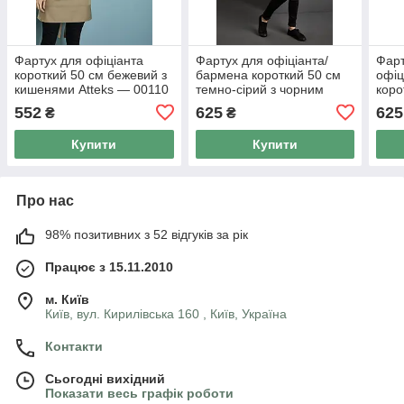
Фартух для офіціанта
Фартух для офіціанта/
Фарт
короткий 50 см бежевий з
бармена короткий 50 см
офіц
кишенями Atteks — 00110
темно-сірий з чорним
коро
Atteks — 00089
із с
552
625
625
₴
₴
Купити
Купити
Про нас
98% позитивних з 52 відгуків за рік
Працює з 15.11.2010
м. Київ
Київ, вул. Кирилівська 160 , Київ, Україна
Контакти
Сьогодні вихідний
Показати весь графік роботи