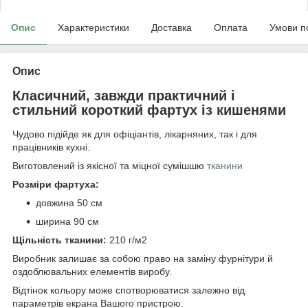
Опис
Характеристики
Доставка
Оплата
Умови п
Опис
Класичний, завжди практичний і
стильний короткий фартух із кишенями
Чудово підійде як для офіціантів, лікарняних, так і для
працівників кухні.
Виготовлений із якісної та міцної сумішшю
тканини
Розміри фартуха:
довжина 50 см
ширина 90 см
Щільність тканини:
210 г/м2
Виробник залишає за собою право на заміну фурнітури й
оздоблювальних елементів виробу.
Відтінок кольору може спотворюватися залежно від
параметрів екрана Вашого пристрою.