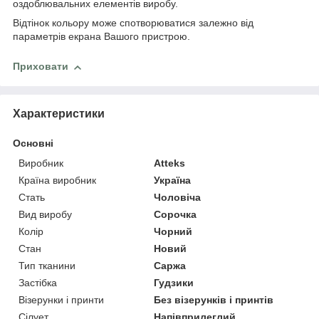
оздоблювальних елементів виробу.
Відтінок кольору може спотворюватися залежно від
параметрів екрана Вашого пристрою.
Приховати
Характеристики
Основні
Виробник
Atteks
Країна виробник
Україна
Стать
Чоловіча
Вид виробу
Сорочка
Колір
Чорний
Стан
Новий
Тип тканини
Саржа
Застібка
Гудзики
Візерунки і принти
Без візерунків і принтів
Сілует
Напівприлеглий