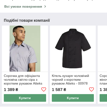
Всі умови повернення
Подібні товари компанії
Сорочка для офіціанта
Кітель кухаря чоловічий
Соро
чоловіча світло-сіра з
чорний з коротким
жіно
коротким рукавом Atteks
рукавом Atteks - 00978
план
— 02317
рука
1 389
1 587
1 3
₴
₴
Купити
Купити