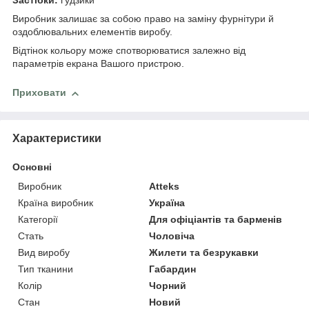
Застібки:
ґудзики
Виробник залишає за собою право на заміну фурнітури й
оздоблювальних елементів виробу.
Відтінок кольору може спотворюватися залежно від
параметрів екрана Вашого пристрою.
Приховати
Характеристики
Основні
Виробник
Atteks
Країна виробник
Україна
Категорії
Для офіціантів та барменів
Стать
Чоловіча
Вид виробу
Жилети та безрукавки
Тип тканини
Габардин
Колір
Чорний
Стан
Новий