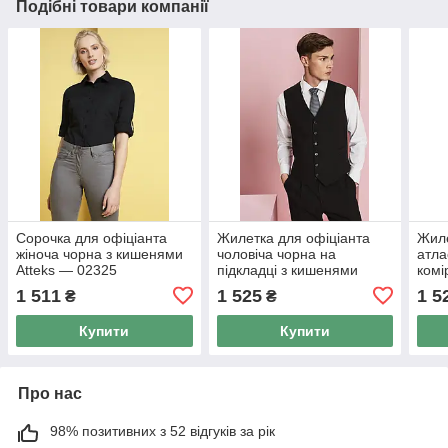
Подібні товари компанії
Сорочка для офіціанта
Жилетка для офіціанта
Жиле
жіноча чорна з кишенями
чоловіча чорна на
атла
Atteks — 02325
підкладці з кишенями
комі
Atteks — 01108
кише
1 511
1 525
1 5
₴
₴
Купити
Купити
Про нас
98% позитивних з 52 відгуків за рік