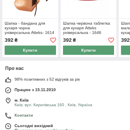
Шапка - бандана для
Шапка червона таблетка
Шапк
кухаря чорна
для кухаря Atteks
мали
універсальна Atteks- 1614
універсальна - 1646
куха
Atte
392
392
392
₴
₴
Купити
Купити
Про нас
98% позитивних з 52 відгуків за рік
Працює з 15.11.2010
м. Київ
Київ, вул. Кирилівська 160 , Київ, Україна
Контакти
Сьогодні вихідний