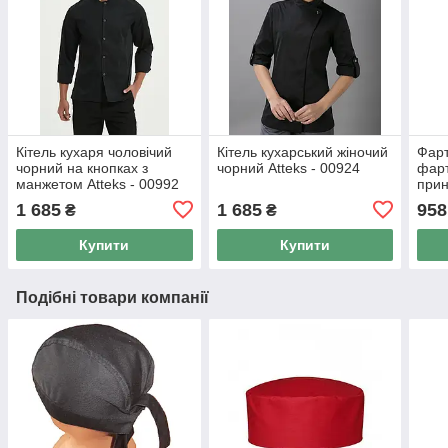
Кітель кухаря чоловічий
Кітель кухарський жіночий
Фарт
чорний на кнопках з
чорний Atteks - 00924
фарт
манжетом Atteks - 00992
прин
1 685
1 685
958
₴
₴
Купити
Купити
Подібні товари компанії