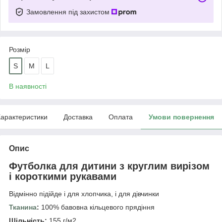
Замовлення під захистом
Розмір
S
M
L
В наявності
арактеристики
Доставка
Оплата
Умови повернення
Опис
Футболка для дитини з круглим вирізом
і короткими рукавами
Відмінно підійде і для хлопчика, і для дівчинки
Тканина
:
100% бавовна кільцевого прядіння
Щільність:
155 г/м2