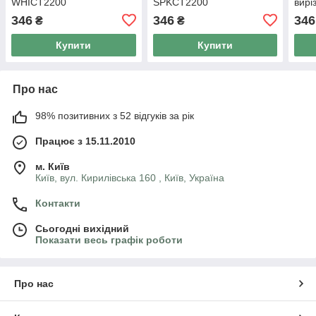
WHICT2200
SPKCT2200
вирі
GYH
346
346
346
₴
₴
Купити
Купити
Про нас
98% позитивних з 52 відгуків за рік
Працює з 15.11.2010
м. Київ
Київ, вул. Кирилівська 160 , Київ, Україна
Контакти
Сьогодні вихідний
Показати весь графік роботи
Про нас