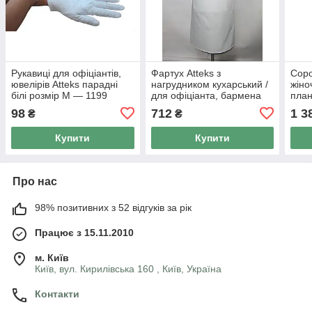
Рукавиці для офіціантів,
Фартух Atteks з
Соро
ювелірів Atteks парадні
нагрудником кухарський /
жіно
білі розмір М — 1199
для офіціанта, бармена
план
довгий білий — 00209
рука
98
712
1 3
₴
₴
Купити
Купити
Про нас
98% позитивних з 52 відгуків за рік
Працює з 15.11.2010
м. Київ
Київ, вул. Кирилівська 160 , Київ, Україна
Контакти