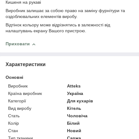
Кишеня на рукаві
Виробник залишає за собою право на заміну фурнітури та
оздоблювальних елементів виробу.
Відтінок кольору може відрізнятись в залежності від
налаштувань екрану Вашого пристрою.
Приховати
Характеристики
Основні
Виробник
Atteks
Країна виробник
Україна
Категорії
Для кухарів
Вид виробу
Кітель
Стать
Чоловіча
Колір
Білий
Стан
Новий
Тип тканини
Саржа