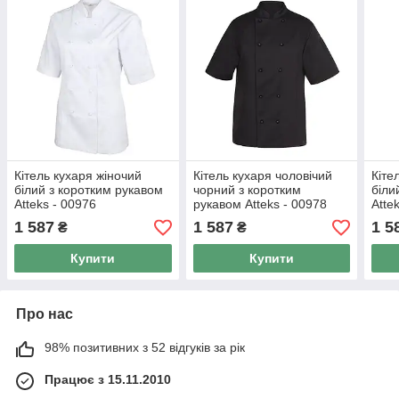
Кітель кухаря жіночий
Кітель кухаря чоловічий
Кіте
білий з коротким рукавом
чорний з коротким
біли
Atteks - 00976
рукавом Atteks - 00978
Atte
1 587
1 587
1 5
₴
₴
Купити
Купити
Про нас
98% позитивних з 52 відгуків за рік
Працює з 15.11.2010