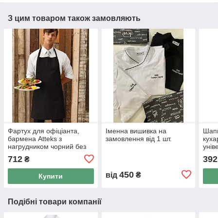
З цим товаром також замовляють
Фартух для офіціанта,
Іменна вишивка на
Шапк
бармена Atteks з
замовлення від 1 шт.
куха
нагрудником чорний без
унів
кишень — 00234
712
392
₴
450
від
₴
Купити
Подібні товари компанії