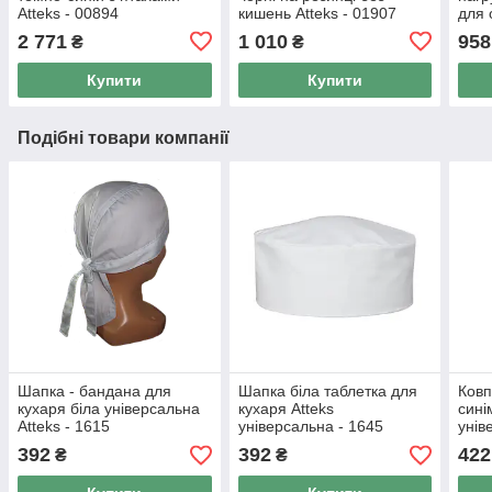
Atteks - 00894
кишень Atteks - 01907
для 
довг
2 771
1 010
958
₴
₴
Купити
Купити
Подібні товари компанії
Шапка - бандана для
Шапка біла таблетка для
Ковп
кухаря біла універсальна
кухаря Atteks
сині
Atteks - 1615
універсальна - 1645
унів
392
392
422
₴
₴