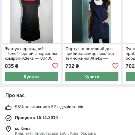
Фартух перекидний
Фартух перекидний для
Фарт
"Поло" чорний з червоним
прибиральниці, покоївки
приб
коміром Atteks — 00405
темно-синій Atteks —
борд
00424
Atte
835
702
702
₴
₴
Купити
Купити
Про нас
98% позитивних з 52 відгуків за рік
Працює з 15.11.2010
м. Київ
Київ, вул. Кирилівська 160 , Київ, Україна