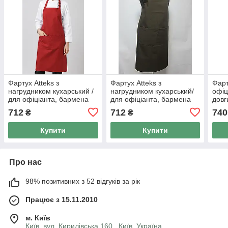
Фартух Atteks з
Фартух Atteks з
Фарт
нагрудником кухарський /
нагрудником кухарський/
офіц
для офіціанта, бармена
для офіціанта, бармена
довг
довгий червоний — 00202
довгий коричневий —
чорн
712
712
740
₴
₴
00205
Купити
Купити
Про нас
98% позитивних з 52 відгуків за рік
Працює з 15.11.2010
м. Київ
Київ, вул. Кирилівська 160 , Київ, Україна