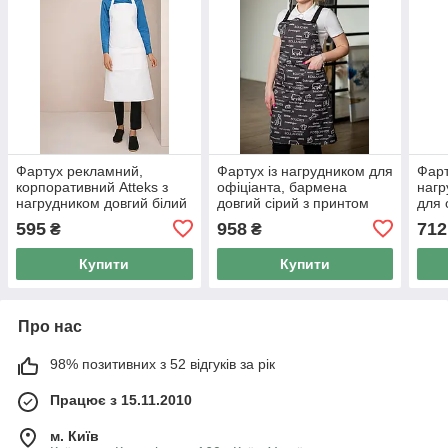
Фартух рекламний,
Фартух із нагрудником для
Фарт
корпоративний Atteks з
офіціанта, бармена
нагр
нагрудником довгий білий
довгий сірий з принтом
для 
з кишенями - 00222
Atteks — 00100
чорн
595
958
712
₴
₴
002
Купити
Купити
Про нас
98% позитивних з 52 відгуків за рік
Працює з 15.11.2010
м. Київ