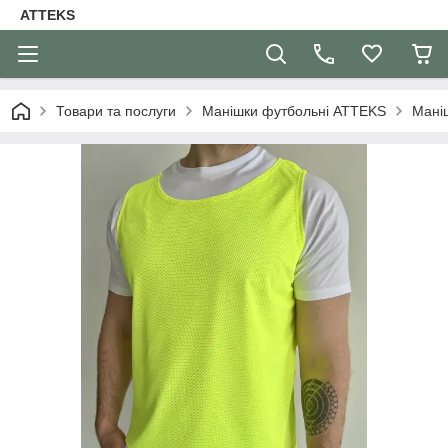
ATTEKS
Товари та послуги
Манішки футбольні ATTEKS
Мані