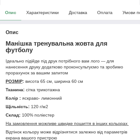
Опис
Характеристики
Доставка
Оплата
Умови п
Опис
Манішка тренувальна жовта для
футболу
Ідеально підійде під друк потрібного вам лого — для
нанесення друку додатково проконсультуємо та зробимо
прорахунок за вашим запитом
РОЗМІР
:
висота 65 см, ширина 60 см
Тканина:
сітка трикотажна
Колір :
яскраво- лимонний
Щільність:
120 г/м2
Склад:
100% поліестер
На замовлення можливе швидке пошиття в інших кольорах
Відтінок кольору може відрізнятися залежно від параметрів
екрана вашого пристрою