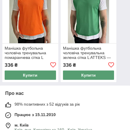
Манішка футбольна
Манішка футбольна
чоловіча тренувальна
чоловіча тренувальна
помаранчева сітка L
зелена сітка L ATTEKS —
ATTEKS — 01402
01403
336
336
₴
₴
Купити
Купити
Про нас
98% позитивних з 52 відгуків за рік
Працює з 15.11.2010
м. Київ
Київ, вул. Кирилівська 160 , Київ, Україна