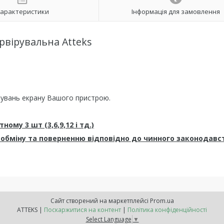
арактеристики
Інформація для замовлення
рвірувальна Atteks
штувань екрану Вашого пристрою.
ому 3 шт (3,6,9,12 і тд.)
 обміну та поверненню відповідно до чинного законодавс
Сайт створений на маркетплейсі
Prom.ua
ATTEKS |
Поскаржитися на контент
|
Політика конфіденційності
Select Language
▼