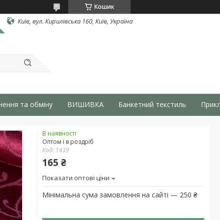
Кошик
Київ, вул. Кирилівська 160, Київ, Україна
нення та обміну
ВИШИВКА
Банкетний текстиль
Прикл
В наявності
Оптом і в роздріб
Код:
1439
165 ₴
Показати оптові ціни
Мінімальна сума замовлення на сайті — 250 ₴