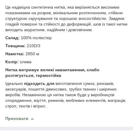
Це надміцна синтетична нитка, яка вирізняється високими
показниками на розрив, мінімальним розтягненням, стійкою
структурою скручування та хорошою зносостійкістю. Завдяки
гладкій поверхні та стійкості до деформацій, шов із такої нитки
виходить акуратним, надійним і довговічним.
Склад:
100% поліестер
Товщина:
210D/3
Намотка:
2850 м
Колір:
олива
Нитка витримує великі навантаження, слабо
розтягується, термостійка
Ідеально
підходить для
виготовлення сумок, рюкзаків,
аксесуарів, пошиття джинсових, грубих тканин і шкіряних
виробів. Незамінною ця нитка також буде у виробництві
спорядження, взуття, ременів, меблевих елементів, матраців,
строп, тентів і вітрил.
Приховати