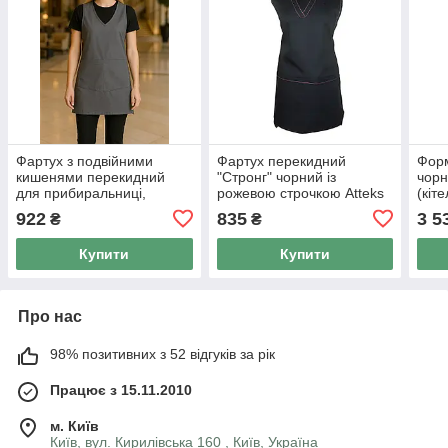
Фартух з подвійними
Фартух перекидний
Форм
кишенями перекидний
"Стронг" чорний із
чорн
для прибиральниці,
рожевою строчкою Atteks
(кіт
покоївки темно-сірий V-
— 00412
) At
922
835
3 5
₴
₴
подібний Atteks - 00431
Купити
Купити
Про нас
98% позитивних з 52 відгуків за рік
Працює з 15.11.2010
м. Київ
Київ, вул. Кирилівська 160 , Київ, Україна