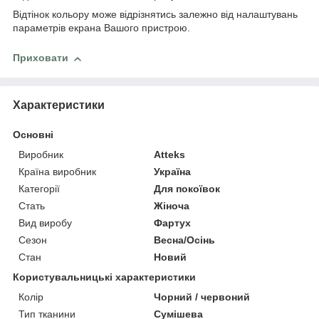
Відтінок кольору може відрізнятись залежно від налаштувань
параметрів екрана Вашого пристрою.
Приховати
Характеристики
Основні
Виробник
Atteks
Країна виробник
Україна
Категорії
Для покоївок
Стать
Жіноча
Вид виробу
Фартух
Сезон
Весна/Осінь
Стан
Новий
Користувальницькі характеристики
Колір
Чорний / червоний
Тип тканини
Сумішева