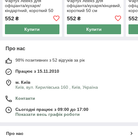
Фартух Atteks для
Фартух Atteks для
Фарт
офіціанта/кухаря/
офіціанта/кухаря/кінцевий,
офіц
кіндартний, короткий 50
короткий 50 см
коро
см чорний без кишень —
коричневий — 00104
001
552
552
552
₴
₴
00221
Купити
Купити
Про нас
98% позитивних з 52 відгуків за рік
Працює з 15.11.2010
м. Київ
Київ, вул. Кирилівська 160 , Київ, Україна
Контакти
Сьогодні працює з 09:00 до 17:00
Показати весь графік роботи
Про нас