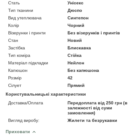
Стать
Унісекс
Тип тканини
Дюспо
Вид утеплювача
Синтепон
Колір
Чорний
Візерунки і принти
Без візерунків і принтів
Стан
Новий
Застібка
Блискавка
Тип коміра
Стійка
Матеріал підкладки
Нейлон
Капюшон
Без капюшона
Розмір
42
Сілует
Прямий
Користувальницькі характеристики
Доставка/Оплата
Передоплата від 250 грн (в
залежності від суми
замовлення)
Вигляд виробу:
Жилети та безрукавки
Приховати