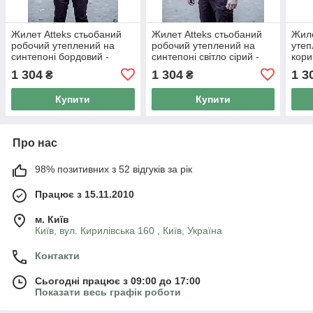
Жилет Atteks стьобаний
Жилет Atteks стьобаний
Жиле
робочий утеплений на
робочий утеплений на
утеп
синтепоні бордовий -
синтепоні світло сірий -
кори
01203
01202
1 304
1 304
1 3
₴
₴
Купити
Купити
Про нас
98% позитивних з 52 відгуків за рік
Працює з 15.11.2010
м. Київ
Київ, вул. Кирилівська 160 , Київ, Україна
Контакти
Сьогодні працює з 09:00 до 17:00
Показати весь графік роботи