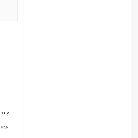
рт у
тися