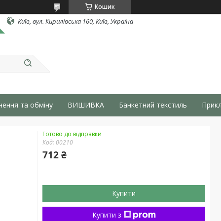
Кошик
Київ, вул. Кирилівська 160, Київ, Україна
нення та обміну
ВИШИВКА
Банкетний текстиль
Прикл
Готово до відправки
Код:
00210
712 ₴
Купити
Купити з