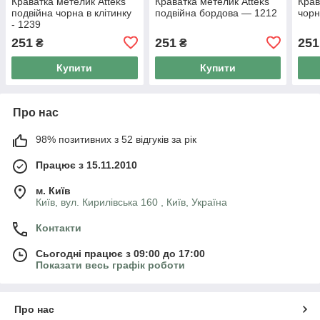
Краватка метелик Atteks
Краватка метелик Atteks
Крав
подвійна чорна в клітинку
подвійна бордова — 1212
чорн
- 1239
251
251
251
₴
₴
Купити
Купити
Про нас
98% позитивних з 52 відгуків за рік
Працює з 15.11.2010
м. Київ
Київ, вул. Кирилівська 160 , Київ, Україна
Контакти
Сьогодні працює з 09:00 до 17:00
Показати весь графік роботи
Про нас