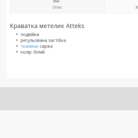
Опис
Х
Краватка метелик Atteks
подвійна
регульована застібка
тканина
: саржа
колір: білий