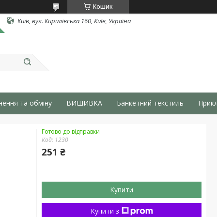
Кошик
Київ, вул. Кирилівська 160, Київ, Україна
нення та обміну
ВИШИВКА
Банкетний текстиль
Прикл
Готово до відправки
Код:
1230
251 ₴
Купити
Купити з