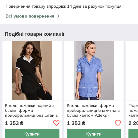
Повернення товару впродовж 14 днів за рахунок покупця
Всі умови повернення
Подібні товари компанії
Кітель покоївки чорний з
Кітель покоївки, форма
Форм
білим, форма
прибиральниці блакитна з
поко
прибиральниці без штанів
білим кантом Atteks -
кант
Atteks - 00817
00820
1 353
1 353
2 2
₴
₴
Купити
Купити