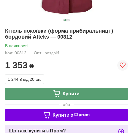
Кітель покоївки (форма прибиральниці )
бордовий Atteks — 00812
В наявності
Код: 00812
Опт і роздріб
1 353
₴
1 244 ₴
від 20 шт.
Купити
або
Купити з
Що таке купити з Пром?