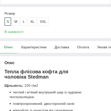
Розмір
S
M
L
XL
XXL
В наявності
Опис
Характеристики
Доставка
Оплата
Умови п
Опис
Тепла флісова кофта для
чоловіка Stedman
Щільність:
220 г/м2
теплий і м'який внутрішній шар із чудовою
теплоізоляцією
повітропроникний, двосторонній начіс
мікрофліс із захистом від скочування