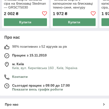
сіра на блискавці Stedman
капюшоном на блискавці
капю
— GRSСТ5030
темно-синя, кенгуру
сіра
Stedman — BLMСТ5610
GHY
2 002
1 972
1 9
₴
₴
Купити
Купити
Про нас
98% позитивних з 52 відгуків за рік
Працює з 15.11.2010
м. Київ
Київ, вул. Кирилівська 160 , Київ, Україна
Контакти
Сьогодні працює з 09:00 до 17:00
Показати весь графік роботи
Про нас