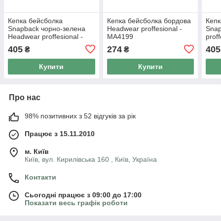
Кепка бейсболка
Кепка бейсболка бордова
Кепк
Snapback чорно-зелена
Headwear proffesional -
Snap
Headwear proffesional -
МА4199
prof
Black Emerald 4106
405
274
405
₴
₴
Купити
Купити
Про нас
98% позитивних з 52 відгуків за рік
Працює з 15.11.2010
м. Київ
Київ, вул. Кирилівська 160 , Київ, Україна
Контакти
Сьогодні працює з 09:00 до 17:00
Показати весь графік роботи