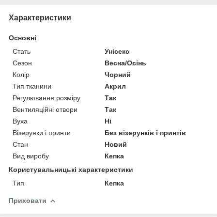
Характеристики
Основні
Стать
Унісекс
Сезон
Весна/Осінь
Колір
Чорний
Тип тканини
Акрил
Регулювання розміру
Так
Вентиляційні отвори
Так
Вуха
Ні
Візерунки і принти
Без візерунків і принтів
Стан
Новий
Вид виробу
Кепка
Користувальницькі характеристики
Тип
Кепка
Приховати