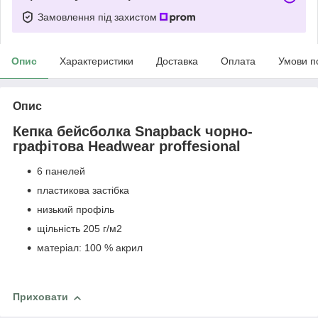
Замовлення під захистом
Опис
Характеристики
Доставка
Оплата
Умови п
Опис
Кепка бейсболка Snapback чорно-
графітова Headwear proffesional
6 панелей
пластикова застібка
низький профіль
щільність 205 г/м2
матеріал: 100 % акрил
Приховати