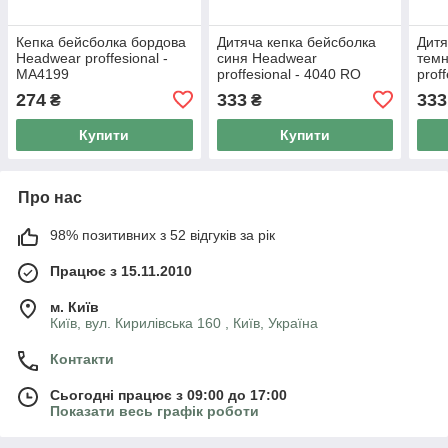
Кепка бейсболка бордова
Дитяча кепка бейсболка
Дитя
Headwear proffesional -
синя Headwear
темн
МА4199
proffesional - 4040 RO
prof
274
333
333
₴
₴
Купити
Купити
Про нас
98% позитивних з 52 відгуків за рік
Працює з 15.11.2010
м. Київ
Київ, вул. Кирилівська 160 , Київ, Україна
Контакти
Сьогодні працює з 09:00 до 17:00
Показати весь графік роботи