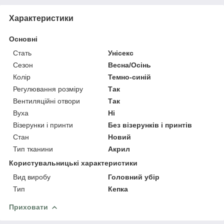
Характеристики
Основні
Стать
Унісекс
Сезон
Весна/Осінь
Колір
Темно-синій
Регулювання розміру
Так
Вентиляційні отвори
Так
Вуха
Ні
Візерунки і принти
Без візерунків і принтів
Стан
Новий
Тип тканини
Акрил
Користувальницькі характеристики
Вид виробу
Головний убір
Тип
Кепка
Приховати