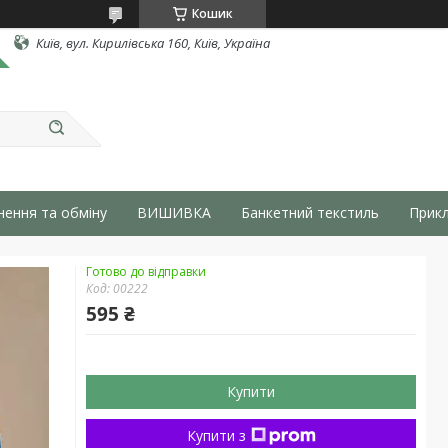
Кошик
Київ, вул. Кирилівська 160, Київ, Україна
нення та обміну
ВИШИВКА
Банкетний текстиль
Прикл
Готово до відправки
Код:
00222
595 ₴
Купити
Купити з