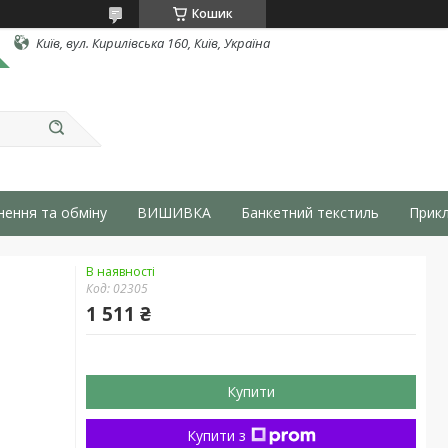
Кошик
Київ, вул. Кирилівська 160, Київ, Україна
нення та обміну
ВИШИВКА
Банкетний текстиль
Прикл
В наявності
Код:
02305
1 511 ₴
Купити
Купити з