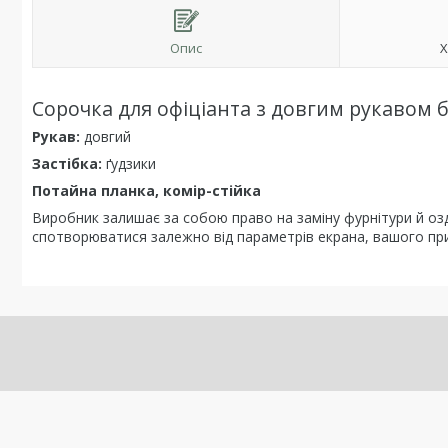
Опис
Х
Сорочка для офіціанта з довгим рукавом б
Рукав:
довгий
Застібка:
ґудзики
Потайна планка, комір-стійка
Виробник залишає за собою право на заміну фурнітури й о
спотворюватися залежно від параметрів екрана, вашого п