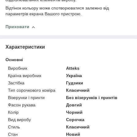
Відтінок кольору може спотворюватися залежно від
параметрів екрана Вашого пристрою.
Приховати
Характеристики
Основні
Виробник
Atteks
Країна виробник
Україна
Застібка
Гудзики
Тип сорочкового коміра
Класичний
Візерунки і принти
Без візерунків і принтів
Фасон рукава
Довгий
Колір
Чорний
Вид виробу
Сорочка
Стиль
Класичний
Стан
Новий