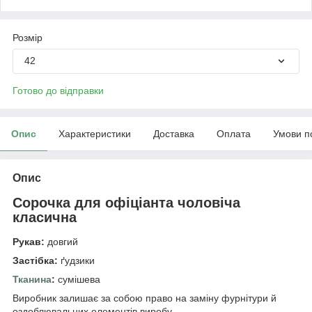
Розмір
42
Готово до відправки
Опис
Характеристики
Доставка
Оплата
Умови п
Опис
Сорочка для офіціанта чоловіча
класична
Рукав:
довгий
Застібка:
ґудзики
Тканина
:
сумішева
Виробник залишає за собою право на заміну фурнітури й
оздоблювальних елементів виробу.