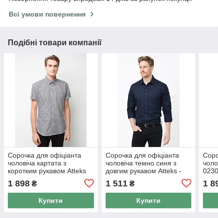
Всі умови повернення
Подібні товари компанії
Сорочка для офіціанта
Сорочка для офіціанта
Соро
чоловіча картата з
чоловіча темно синя з
чоло
коротким рукавом Atteks
довгим рукавом Atteks -
023
— 02312
02328
1 898
1 511
1 8
₴
₴
Купити
Купити