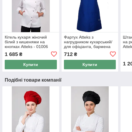
Кітель кухаря жіночий
Фартух Atteks з
Штан
білий з кишенями на
нагрудником кухарський/
на р
кнопках Atteks - 01006
для офіціанта, бармена
Atte
довгий синій — 00208
1 685
712
₴
₴
1 2
Купити
Купити
Подібні товари компанії