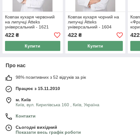
Ковпак кухаря червоний
Ковпак кухаря чорний на
Ковп
на липучці Atteks
липучці Atteks
«Фра
універсальний - 1621
універсальний - 1604
кори
унів
422
422
422
₴
₴
Купити
Купити
Про нас
98% позитивних з 52 відгуків за рік
Працює з 15.11.2010
м. Київ
Київ, вул. Кирилівська 160 , Київ, Україна
Контакти
Сьогодні вихідний
Показати весь графік роботи