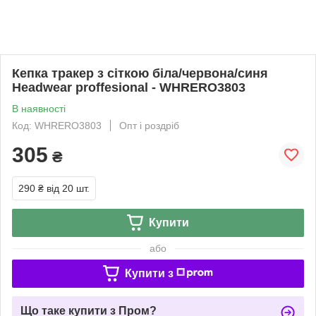
Кепка тракер з сіткою біла/червона/синя
Headwear proffesional - WHRERO3803
В наявності
Код: WHRERO3803
Опт і роздріб
305
₴
290 ₴
від 20 шт.
Купити
або
Купити з
Що таке купити з Пром?