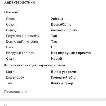
Характеристики
Основні
Стать
Унісекс
Сезон
Весна/Осінь
Склад
поліестер, сітка
Регулювання розміру
Так
Вентиляційні отвори
Так
Вуха
Ні
Візерунки і принти
Без візерунків і принтів
Стан
Новий
Користувальницькі характеристики
Колір
Біла з узорами
Вид виробу
Головний убір
Тип
Кепка-тракер
Приховати