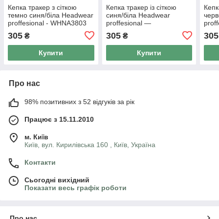
Кепка тракер з сіткою
Кепка тракер із сіткою
Кепк
темно синя/біла Headwear
синя/біла Headwear
черв
proffesional - WHNA3803
proffesional —
prof
WHROYAL3803
305
305
305
₴
₴
Купити
Купити
Про нас
98% позитивних з 52 відгуків за рік
Працює з 15.11.2010
м. Київ
Київ, вул. Кирилівська 160 , Київ, Україна
Контакти
Сьогодні вихідний
Показати весь графік роботи
Про нас