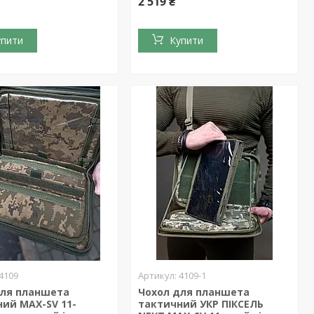
2 519 ₴
упити
Купити
4109
4109-1
для планшета
Чохол для планшета
ий MAX-SV 11-
тактичний УКР ПІКСЕЛЬ