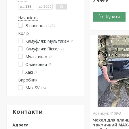
2 959 ₴
Купити
Наявність
В наявності
24
Колір
Камуфляж Мультикам
1
Камуфляж Піксел
3
Мультикам
2
Оливковий
5
Хакі
7
Виробник
Max-SV
24
Контакти
4109-3
Чохол для план
тактичний MAX-