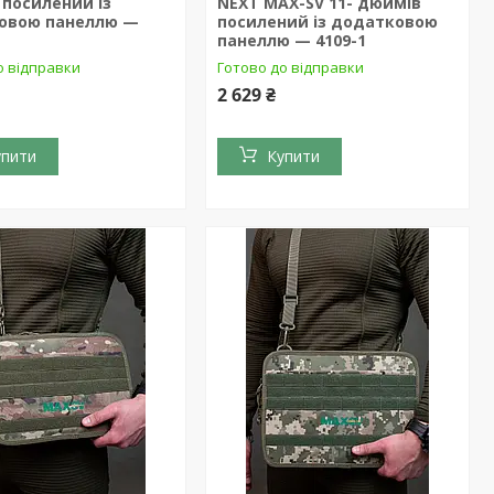
посилений із
NEXT MAX-SV 11- дюймів
овою панеллю —
посилений із додатковою
панеллю — 4109-1
о відправки
Готово до відправки
2 629 ₴
упити
Купити