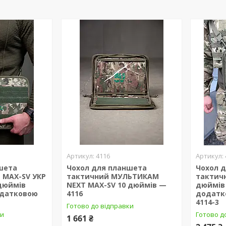
4116
шета
Чохол для планшета
Чохол 
 MAX-SV УКР
тактичний МУЛЬТИКАМ
тактич
 дюймів
NEXT MAX-SV 10 дюймів —
дюймів 
одатковою
4116
додатк
1
4114-3
Готово до відправки
ки
Готово д
1 661 ₴