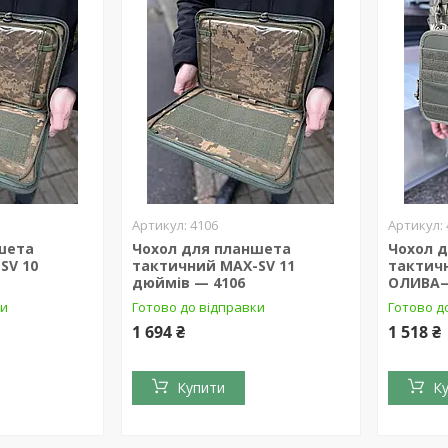
4106
шета
Чохол для планшета
Чохол 
SV 10
тактичний MAX-SV 11
тактич
дюймів — 4106
ОЛИВА—
ки
Готово до відправки
Готово д
1 694 ₴
1 518 ₴
Купити
К