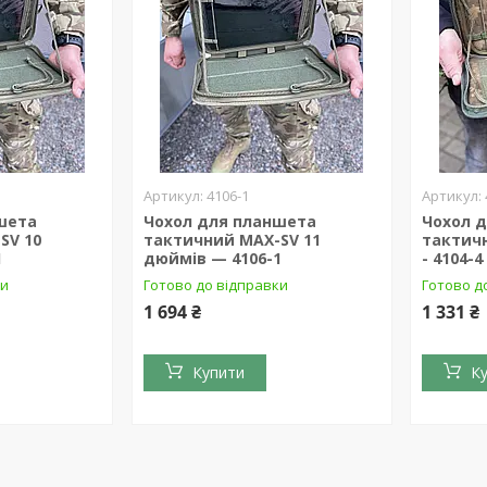
4106-1
шета
Чохол для планшета
Чохол 
SV 10
тактичний MAX-SV 11
тактич
1
дюймів — 4106-1
- 4104-4
ки
Готово до відправки
Готово д
1 694 ₴
1 331 ₴
Купити
К