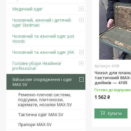
Медичний одяг
Чоловічий, жіночий і дитячий
одяг Stedman
Чоловічий та жіночий одяг Just
Hoods
Чоловічий та жіночий одяг JHK
Головні убори Headwear
4105
professional
Чохол для план
тактичний MAX-
Військове спорядження і одяг
дюймів — 4105
MAX-SV
Готово до відправ
Ременно-плечові системи,
1 562 ₴
подсумки, плитоноски,
каремати, носилки MAX-SV
Купити
Тактична одяг MAX-SV
Прапори MAX-SV