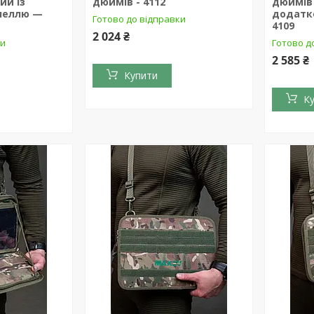
ий із
дюймів - 4112
дюймів 
неллю —
додатк
Готово до відправки
4109
2 024 ₴
ки
Готово д
2 585 ₴
Купити
К