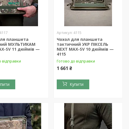
4117
4115
для планшета
Чохол для планшета
ний МУЛЬТИКАМ
тактичний УКР ПІКСЕЛЬ
AX-SV 11 дюймів —
NEXT MAX-SV 10 дюймів —
4115
о відправки
Готово до відправки
1 661 ₴
упити
Купити