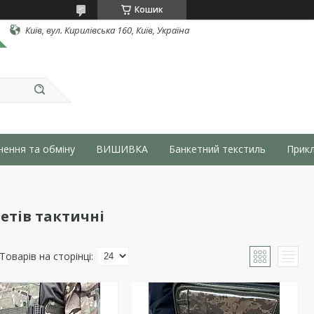
Кошик
Київ, вул. Кирилівська 160, Київ, Україна
нення та обміну
ВИШИВКА
Банкетний текстиль
Прикл
етів тактичні