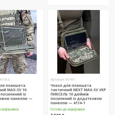
4114-3
4114-1
для планшета
Чохол для планшета
ний MAX-SV 10
тактичний NEXT MAX-SV УКР
посилений із
ПИКСЕЛЬ 10 дюймів
овою панеллю —
посилений із додатковою
панеллю — 4114-1
о відправки
Готово до відправки