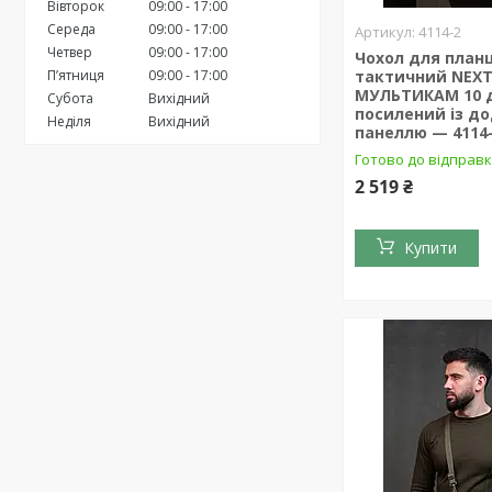
Вівторок
09:00
17:00
Середа
09:00
17:00
4114-2
Четвер
09:00
17:00
Чохол для план
Пʼятниця
09:00
17:00
тактичний NEXT
МУЛЬТИКАМ 10 
Субота
Вихідний
посилений із д
Неділя
Вихідний
панеллю — 4114
Готово до відправ
2 519 ₴
Купити