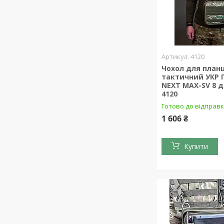
4120
Чохол для план
тактичний УКР 
NEXT MAX-SV 8 
4120
Готово до відправ
1 606 ₴
Купити