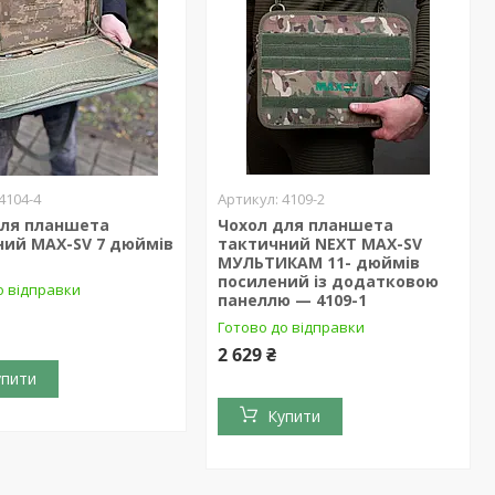
4104-4
4109-2
для планшета
Чохол для планшета
ний MAX-SV 7 дюймів
тактичний NEXT MAX-SV
МУЛЬТИКАМ 11- дюймів
посилений із додатковою
о відправки
панеллю — 4109-1
Готово до відправки
2 629 ₴
упити
Купити