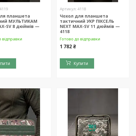
4119
4118
для планшета
Чохол для планшета
ний МУЛЬТИКАМ
тактичний УКР ПІКСЕЛЬ
AX-SV 8 дюймів —
NEXT MAX-SV 11 дюймів —
4118
о відправки
Готово до відправки
1 782 ₴
упити
Купити