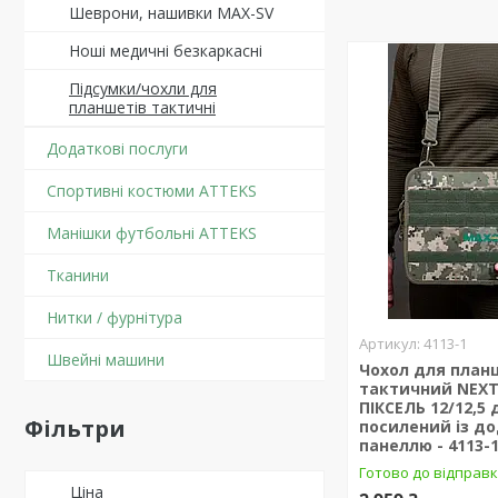
Шеврони, нашивки MAX-SV
Ноші медичні безкаркасні
Підсумки/чохли для
планшетів тактичні
Додаткові послуги
Спортивні костюми ATTEKS
Манішки футбольні ATTEKS
Тканини
Нитки / фурнітура
4113-1
Швейні машини
Чохол для план
тактичний NEXT
ПІКСЕЛЬ 12/12,5
Фільтри
посилений із д
панеллю - 4113-
Готово до відправ
Ціна