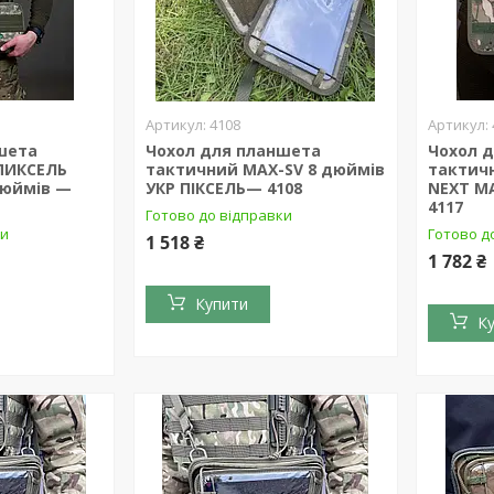
4108
шета
Чохол для планшета
Чохол 
ПИКСЕЛЬ
тактичний MAX-SV 8 дюймів
тактич
дюймів —
УКР ПІКСЕЛЬ— 4108
NEXT M
4117
Готово до відправки
ки
Готово д
1 518 ₴
1 782 ₴
Купити
К