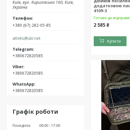
дюймів посилен
Київ, вул. Кирилівська 160, Київ,
додатковою па
Україна
4109-3
Готово до відправ
2 585 ₴
+380 (67) 282-05-85
atteks@ukr.net
Купити
+380672820585
+380672820585
+380672820585
Графік роботи
Понеділок
09:00
17:00