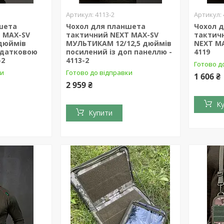
4113-2
шета
Чохол для планшета
Чохол 
 MAX-SV
тактичний NEXT MAX-SV
тактич
дюймів
МУЛЬТИКАМ 12/12,5 дюймів
NEXT M
одатковою
посилений із доп панеллю -
4119
-2
4113-2
Готово д
ки
Готово до відправки
1 606 ₴
2 959 ₴
К
Купити