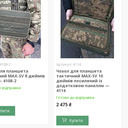
4108-2
4114
для планшета
Чохол для планшета
ний MAX-SV 8 дюймів
тактичний MAX-SV 10
 4108-2
дюймів посилений із
додатковою панеллю —
о відправки
4114
Готово до відправки
2 475 ₴
упити
Купити