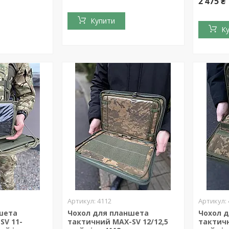
2 475 ₴
Купити
К
4112
шета
Чохол для планшета
Чохол 
SV 11-
тактичний MAX-SV 12/12,5
тактичн