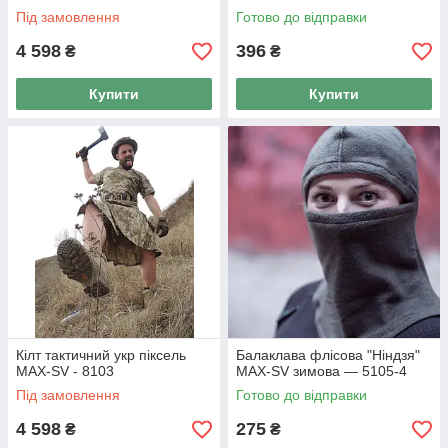
Під замовлення
Готово до відправки
4 598
396
₴
₴
Купити
Купити
Кілт тактичний укр піксель
Балаклава флісова "Ніндзя"
MAX-SV - 8103
MAX-SV зимова — 5105-4
Під замовлення
Готово до відправки
4 598
275
₴
₴