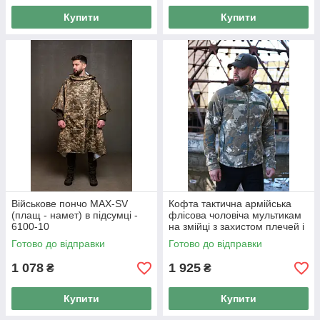
Купити
Купити
Військове пончо MAX-SV
Кофта тактична армійська
(плащ - намет) в підсумці -
флісова чоловіча мультикам
6100-10
на змійці з захистом плечей і
ліктів MAX-SV — 8105
Готово до відправки
Готово до відправки
1 078
1 925
₴
₴
Купити
Купити