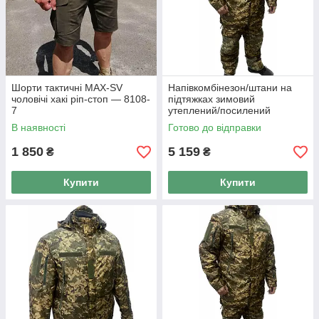
Шорти тактичні MAX-SV
Напівкомбінезон/штани на
чоловічі хакі ріп-стоп — 8108-
підтяжках зимовий
7
утеплений/посилений
тактичний ЗСУ УКР ПІКСЕЛЬ
В наявності
Готово до відправки
MAX-SV - 8115
1 850
5 159
₴
₴
Купити
Купити