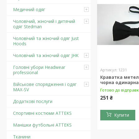
Медичний одяг
Чоловічий, жіночий і дитячий
одяг Stedman
Чоловічий та жіночий одяг Just
Hoods
Чоловічий та жіночий одяг JHK
Головні убори Headwear
1231
professional
Краватка метел
чорна одинарна
Військове спорядження і одяг
MAX-SV
Готово до відправ
251 ₴
Додаткові послуги
Спортивні костюми ATTEKS
Купити
Манішки футбольні ATTEKS
Тканини