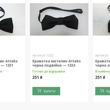
1232
ик Atteks
Краватка метелик Atteks
Крават
 — 1231
чорна подвійна — 1232
чорна а
ки
Готово до відправки
В наявно
251 ₴
251 ₴
Купити
К