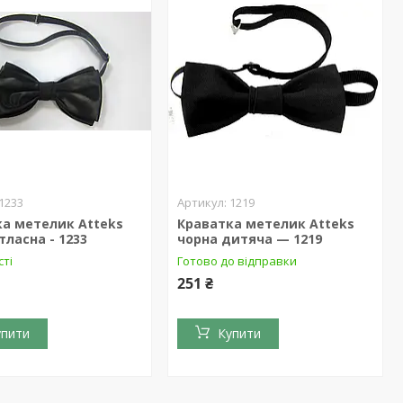
1233
1219
ка метелик Atteks
Краватка метелик Atteks
тласна - 1233
чорна дитяча — 1219
сті
Готово до відправки
251 ₴
упити
Купити