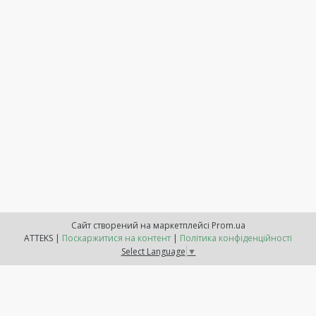
Сайт створений на маркетплейсі
Prom.ua
ATTEKS |
Поскаржитися на контент
|
Політика конфіденційності
Select Language
▼