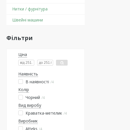
Нитки / фурнітура
Швейні машини
Фільтри
Ціна
Наявність
В наявності
4
Колір
Чорний
4
Вид виробу
Краватка-метелик
4
Виробник
Atteks
4