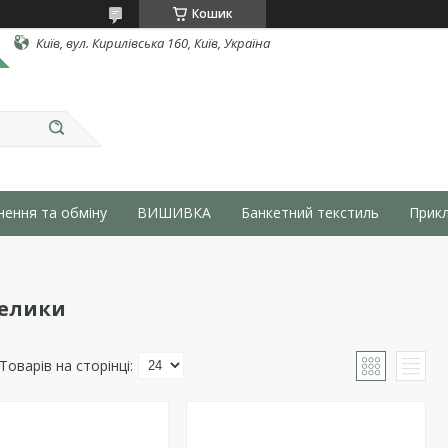
Кошик
Київ, вул. Кирилівська 160, Київ, Україна
нення та обміну
ВИШИВКА
Банкетний текстиль
Прикл
телики