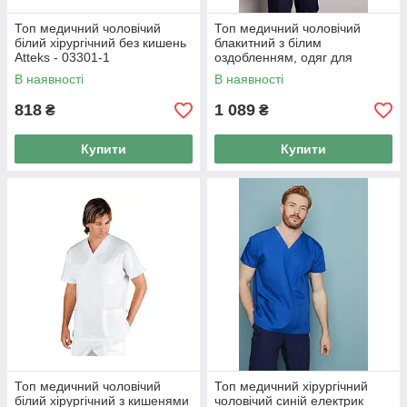
Топ медичний чоловічий
Топ медичний чоловічий
білий хірургічний без кишень
блакитний з білим
Atteks - 03301-1
оздобленням, одяг для
лікаря Atteks - 03306
В наявності
В наявності
818
1 089
₴
₴
Купити
Купити
Топ медичний чоловічий
Топ медичний хірургічний
білий хірургічний з кишенями
чоловічий синій електрик