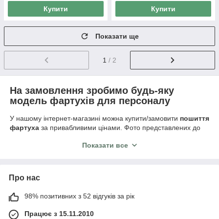
Купити
Купити
Показати ще
1
/ 2
На замовлення зробимо будь-яку
модель фартухів для персоналу
У нашому інтернет-магазині можна купити/замовити
пошиття
фартуха
за привабливими цінами. Фото представлених до
вибору моделей знаходяться в даному розділі, подивіться,
Показати все
можливо, там вже є те, що ви шукаєте.
Чоловічі, жіночі,
класичні (довжина 70/75 см), з нагрудником, карабіном,
фартухи зі шлейками і безліч інших моделей.
Знаємо, як зшити красиві, зручні
Про нас
фартухи
98% позитивних з 52 відгуків за рік
Маючи багаторічний досвід роботи, наша компанія створила
Працює з 15.11.2010
свою базу лекал
, завдяки якій, всі фартухи зручні і практичні