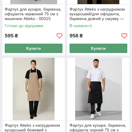
Фартух для кухаря, бармена,
Фартух Atteks з нагрудником
офіціанта червоний 75 см з
кухарський/для офіціанта,
кишенею Atteks - 00315
бармена довгий у смужку —
00215
Готово до відправки
В наявності
595
958
₴
₴
Купити
Купити
Фартух Atteks з нагрудником
Фартух для кухаря, бармена,
кухарський бежевий з
офіціанта чорний 75 см з