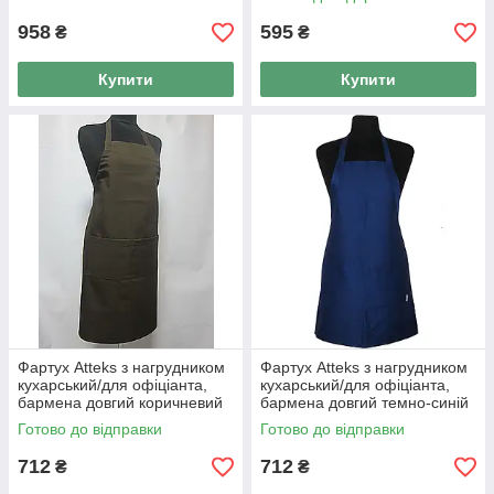
958
595
₴
₴
Купити
Купити
Фартух Atteks з нагрудником
Фартух Atteks з нагрудником
кухарський/для офіціанта,
кухарський/для офіціанта,
бармена довгий коричневий
бармена довгий темно-синій
— 00205
— 00207
Готово до відправки
Готово до відправки
712
712
₴
₴