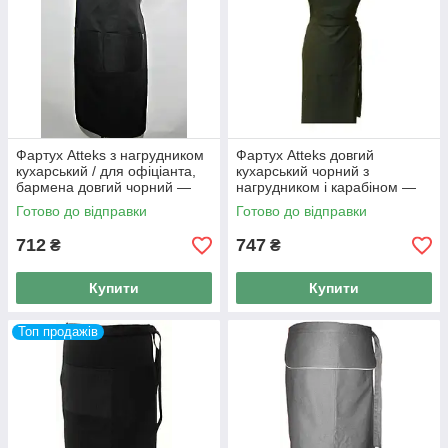
Фартух Atteks з нагрудником
Фартух Atteks довгий
кухарський / для офіціанта,
кухарський чорний з
бармена довгий чорний —
нагрудником і карабіном —
00201
00302
Готово до відправки
Готово до відправки
712
747
₴
₴
Купити
Купити
Топ продажів