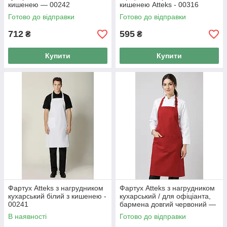
кишенею — 00242
кишенею Atteks - 00316
Готово до відправки
Готово до відправки
712
595
₴
₴
Купити
Купити
Фартух Atteks з нагрудником
Фартух Atteks з нагрудником
кухарський білий з кишенею -
кухарський / для офіціанта,
00241
бармена довгий червоний —
00202
В наявності
Готово до відправки