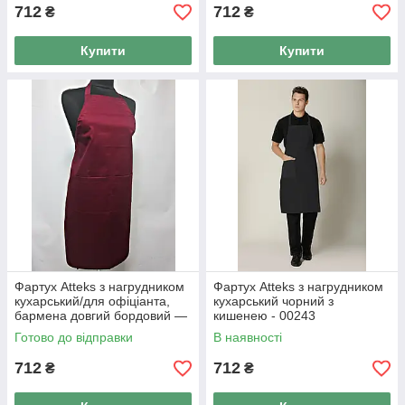
712
712
₴
₴
Купити
Купити
Фартух Atteks з нагрудником
Фартух Atteks з нагрудником
кухарський/для офіціанта,
кухарський чорний з
бармена довгий бордовий —
кишенею - 00243
00203
Готово до відправки
В наявності
712
712
₴
₴