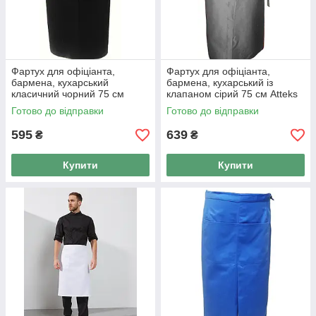
Фартух для офіціанта,
Фартух для офіціанта,
бармена, кухарський
бармена, кухарський із
класичний чорний 75 см
клапаном сірий 75 см Atteks
Atteks — 00306
— 00312
Готово до відправки
Готово до відправки
595
639
₴
₴
Купити
Купити