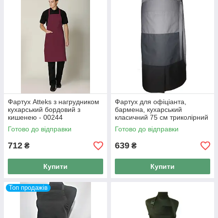
Фартух Atteks з нагрудником
Фартух для офіціанта,
кухарський бордовий з
бармена, кухарський
кишенею - 00244
класичний 75 см триколірний
Atteks — 00307
Готово до відправки
Готово до відправки
712
639
₴
₴
Купити
Купити
Топ продажів