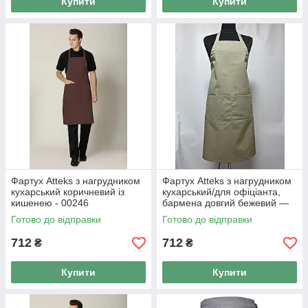
Купити
Купити
Фартух Atteks з нагрудником
Фартух Atteks з нагрудником
кухарський коричневий із
кухарський/для офіціанта,
кишенею - 00246
бармена довгий бежевий —
00204
Готово до відправки
Готово до відправки
712
712
₴
₴
Купити
Купити