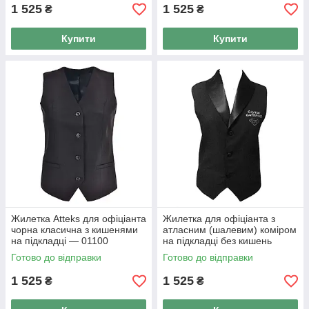
1 525
1 525
₴
₴
Купити
Купити
Жилетка Atteks для офіціанта
Жилетка для офіціанта з
чорна класична з кишенями
атласним (шалевим) коміром
на підкладці — 01100
на підкладці без кишень
Atteks — 01101
Готово до відправки
Готово до відправки
1 525
1 525
₴
₴