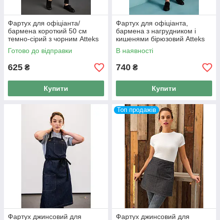
Фартух для офіціанта/
Фартух для офіціанта,
бармена короткий 50 см
бармена з нагрудником і
темно-сірий з чорним Atteks
кишенями бірюзовий Atteks
— 00089
— 00117
Готово до відправки
В наявності
625
740
₴
₴
Купити
Купити
Топ продажів
Фартух джинсовий для
Фартух джинсовий для