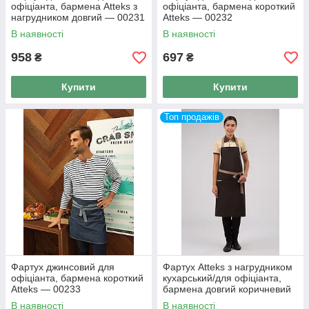
офіціанта, бармена Atteks з
офіціанта, бармена короткий
нагрудником довгий — 00231
Atteks — 00232
В наявності
В наявності
958
697
₴
₴
Купити
Купити
Топ продажів
Фартух джинсовий для
Фартух Atteks з нагрудником
офіціанта, бармена короткий
кухарський/для офіціанта,
Atteks — 00233
бармена довгий коричневий
із бежевим — 00212
В наявності
В наявності