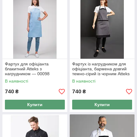
Фартух для офіціанта
Фартух із нагрудником для
блакитний Atteks з
офіціанта, бармена довгий
нагрудником — 00098
темно-сірий із чорним Atteks
— 00091
В наявності
В наявності
740
740
₴
₴
Купити
Купити