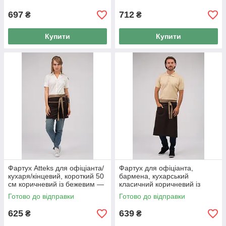
697
712
₴
₴
Купити
Купити
Фартух Atteks для офіціанта/
Фартух для офіціанта,
кухаря/кінцевий, короткий 50
бармена, кухарський
см коричневий із бежевим —
класичний коричневий із
00213
бежевим 75 см Atteks —
Готово до відправки
Готово до відправки
00214
625
639
₴
₴