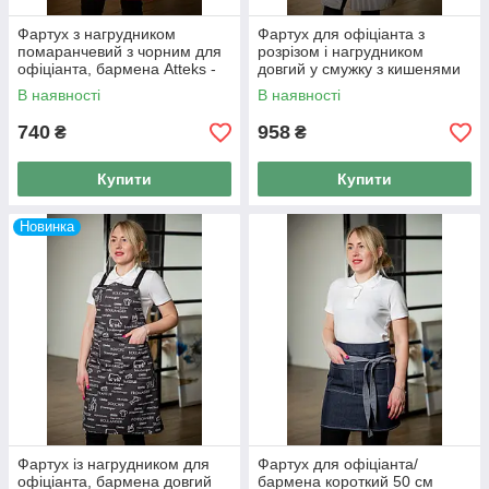
Фартух з нагрудником
Фартух для офіціанта з
помаранчевий з чорним для
розрізом і нагрудником
офіціанта, бармена Atteks -
довгий у смужку з кишенями
00124
Atteks — 00120
В наявності
В наявності
740
958
₴
₴
Купити
Купити
Новинка
Фартух із нагрудником для
Фартух для офіціанта/
офіціанта, бармена довгий
бармена короткий 50 см