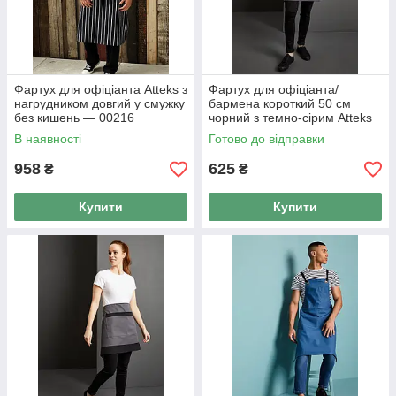
Фартух для офіціанта Atteks з
Фартух для офіціанта/
нагрудником довгий у смужку
бармена короткий 50 см
без кишень — 00216
чорний з темно-сірим Atteks
— 00090
В наявності
Готово до відправки
958
625
₴
₴
Купити
Купити