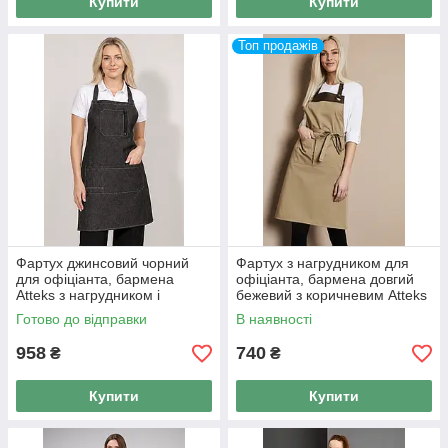
Купити
Купити
Топ продажів
Фартух джинсовий чорний
Фартух з нагрудником для
для офіціанта, бармена
офіціанта, бармена довгий
Atteks з нагрудником і
бежевий з коричневим Atteks
кишенею - 00247
- 00092
Готово до відправки
В наявності
958
740
₴
₴
Купити
Купити