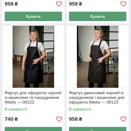
958
958
₴
₴
Купити
Купити
Фартух для офіціанта чорний
Фартух джинсовий чорний із
із кишенями та нагрудником
нагрудником і кишенями для
Atteks — 00122
офіціанта Atteks — 00123
В наявності
В наявності
740
958
₴
₴