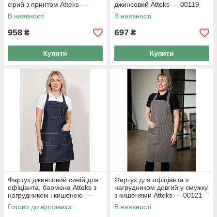
сірий з принтом Atteks —
джинсовий Atteks — 00119
00100
В наявності
В наявності
958
697
₴
₴
Купити
Купити
Фартух джинсовий синій для
Фартух для офіціанта з
офіціанта, бармена Atteks з
нагрудником довгий у смужку
нагрудником і кишенею —
з кишенями Atteks — 00121
00240
Готово до відправки
В наявності